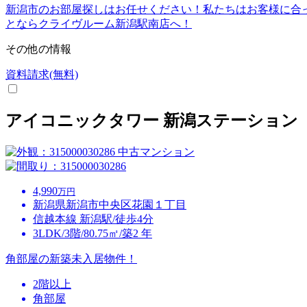
新潟市のお部屋探しはお任せください！私たちはお客様に合
とならクライヴルーム新潟駅南店へ！
その他の情報
資料請求(無料)
アイコニックタワー 新潟ステーション
中古マンション
4,990
万円
新潟県新潟市中央区花園１丁目
信越本線 新潟駅/徒歩4分
3LDK/3階/80.75㎡/築2 年
角部屋の新築未入居物件！
2階以上
角部屋