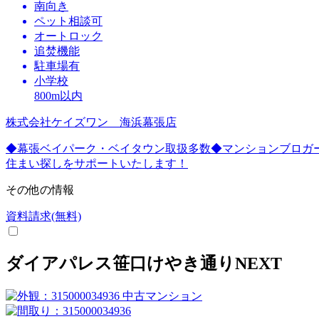
南向き
ペット相談可
オートロック
追焚機能
駐車場有
小学校
800m以内
株式会社ケイズワン 海浜幕張店
◆幕張ベイパーク・ベイタウン取扱多数◆マンションブロガ
住まい探しをサポートいたします！
その他の情報
資料請求(無料)
ダイアパレス笹口けやき通りNEXT
中古マンション