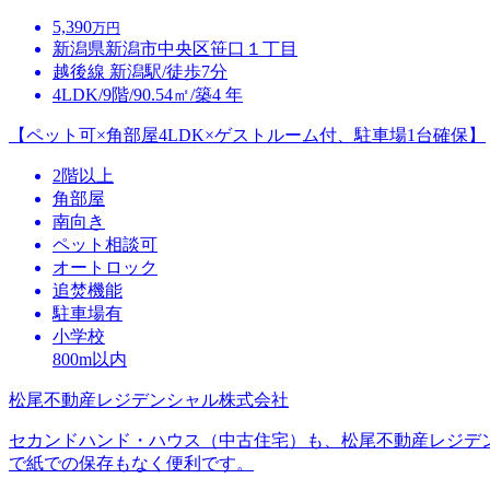
5,390
万円
新潟県新潟市中央区笹口１丁目
越後線 新潟駅/徒歩7分
4LDK/9階/90.54㎡/築4 年
【ペット可×角部屋4LDK×ゲストルーム付、駐車場1台確保】
2階以上
角部屋
南向き
ペット相談可
オートロック
追焚機能
駐車場有
小学校
800m以内
松尾不動産レジデンシャル株式会社
セカンドハンド・ハウス（中古住宅）も、松尾不動産レジデ
で紙での保存もなく便利です。