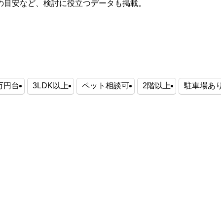
の目安など、検討に役立つデータも掲載。
0万円台
3LDK以上
ペット相談可
2階以上
駐車場あ