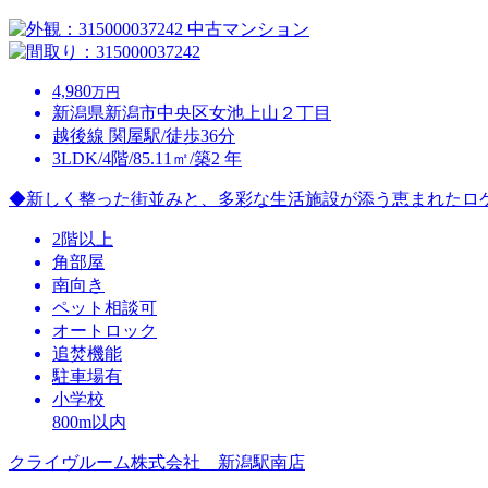
中古マンション
4,980
万円
新潟県新潟市中央区女池上山２丁目
越後線 関屋駅/徒歩36分
3LDK/4階/85.11㎡/築2 年
◆新しく整った街並みと、多彩な生活施設が添う恵まれたロ
2階以上
角部屋
南向き
ペット相談可
オートロック
追焚機能
駐車場有
小学校
800m以内
クライヴルーム株式会社 新潟駅南店