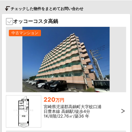
チェックした物件をまとめてお問い合わせ
オッコーコスタ高鍋
中古マンション
220
万円
宮崎県児湯郡高鍋町大字蚊口浦
日豊本線 高鍋駅/徒歩4分
1K/8階/22.76㎡/築36 年