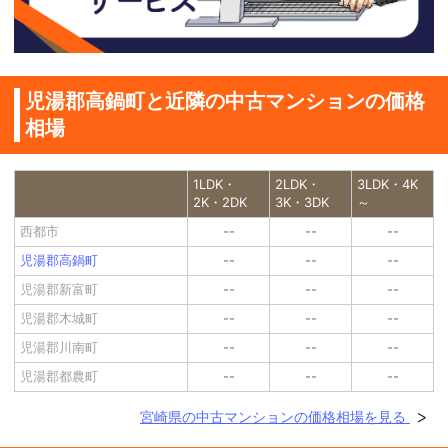
児湯郡高鍋町と近隣の中古マンションの価格
相場
1LDK・
2LDK・
3LDK・4K
2K・2DK
3K・3DK
～
西都市
--
--
--
児湯郡高鍋町
--
--
--
児湯郡新富町
--
--
--
児湯郡木城町
--
--
--
児湯郡川南町
--
--
--
児湯郡都農町
--
--
--
宮崎県の中古マンションの価格相場を見る