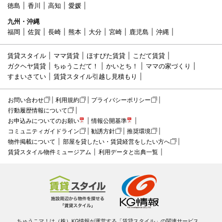
徳島
香川
高知
愛媛
九州・沖縄
福岡
佐賀
長崎
熊本
大分
宮崎
鹿児島
沖縄
賃貸スタイル
ママ賃貸
ほすぴた賃貸
こだて賃貸
ガクヘヤ賃貸
ちゅうこだて！
かいとち！
ママの家づくり
すまいさてい
賃貸スタイル引越し見積もり
お問い合わせ
利用規約
プライバシーポリシー
行動履歴情報について
お申込みについてのお願い
情報公開基準
コミュニティガイドライン
勧誘方針
推奨環境
物件掲載について
部屋を貸したい・賃貸経営をしたい方へ
賃貸スタイル物件ミュージアム
利用データと出典一覧
ちゅうこマ！は（株）KG情報が運営する「賃貸スタイル」の関連サービス