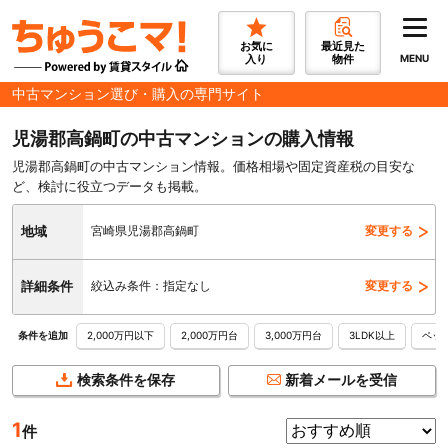
お気に
最近見た
入り
物件
MENU
中古マンション選び・購入の専門サイト
児湯郡高鍋町の中古マンションの購入情報
児湯郡高鍋町の中古マンション情報。価格相場や固定資産税の目安な
ど、検討に役立つデータも掲載。
地域
宮崎県児湯郡高鍋町
変更する
詳細条件
絞込み条件：指定なし
変更する
2,000万円以下
2,000万円台
3,000万円台
3LDK以上
ペッ
条件を追加
検索条件を保存
新着メールを受信
1
件