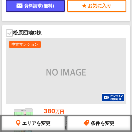
資料請求(無料)
松原団地D棟
中古マンション
380
万円
山口県下関市長府東侍町
山陽本線 長府駅/徒歩38分
エリアを変更
条件を変更
3LDK/2階/63.99㎡/築53 年