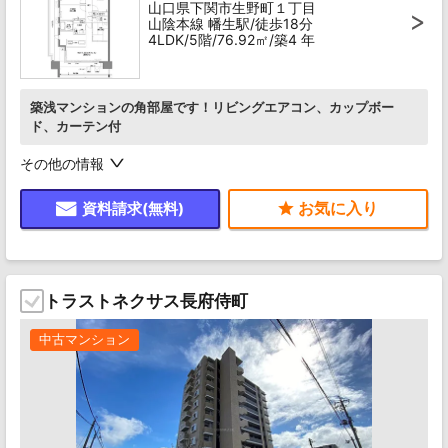
山口県下関市生野町１丁目
山陰本線 幡生駅/徒歩18分
4LDK/5階/76.92㎡/築4 年
築浅マンションの角部屋です！リビングエアコン、カップボー
ド、カーテン付
その他の情報
資料請求(無料)
トラストネクサス長府侍町
中古マンション