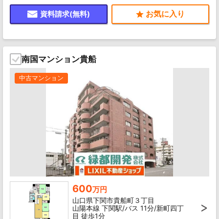
資料請求(無料)
南国マンション貴船
中古マンション
600
万円
山口県下関市貴船町３丁目
山陽本線 下関駅/バス 11分/新町四丁
目 徒歩1分