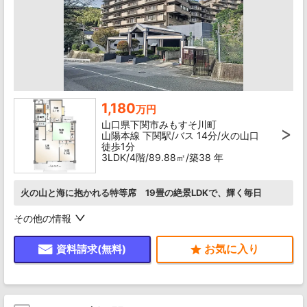
1,180
万円
山口県下関市みもすそ川町
山陽本線 下関駅/バス 14分/火の山口
徒歩1分
3LDK/4階/89.88㎡/築38 年
火の山と海に抱かれる特等席 19畳の絶景LDKで、輝く毎日
その他の情報
資料請求(無料)