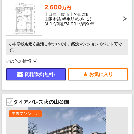
2,600
万円
山口県下関市山の田本町
山陽本線 幡生駅/徒歩12分
3LDK/9階/74.90㎡/築9 年
小中学校も近く生活しやすいです。築浅マンションでペット可で
す。
その他の情報
資料請求(無料)
ダイアパレス火の山公園
中古マンション