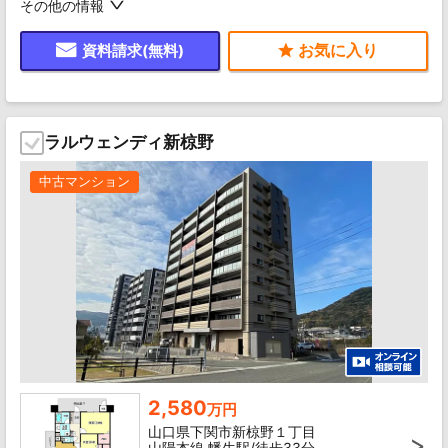
その他の情報
資料請求(無料)
ラルウェンディ新椋野
中古マンション
2,580
万円
山口県下関市新椋野１丁目
山陽本線 幡生駅/徒歩33分