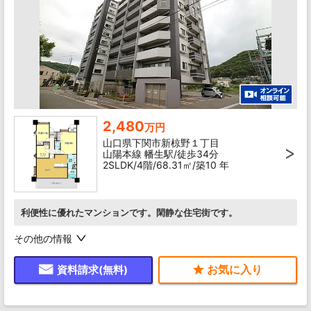
2,480
万円
山口県下関市新椋野１丁目
山陽本線 幡生駅/徒歩34分
2SLDK/4階/68.31㎡/築10 年
利便性に優れたマンションです。閑静な住宅街です。
その他の情報
資料請求(無料)