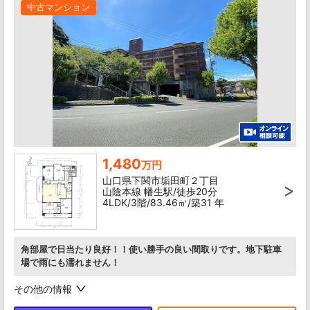
中古マンション
1,480
万円
山口県下関市垢田町２丁目
山陰本線 幡生駅/徒歩20分
4LDK/3階/83.46㎡/築31 年
角部屋で日当たり良好！！使い勝手の良い間取りです。地下駐車
場で雨にも濡れません！
その他の情報