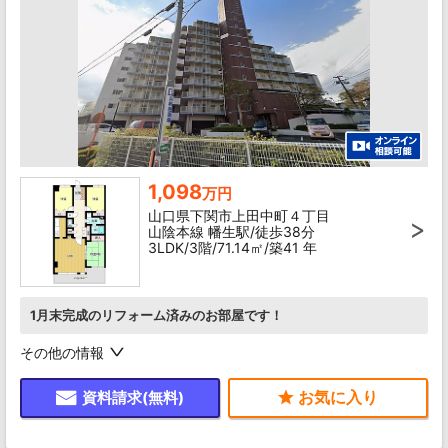
1,098
万円
山口県下関市上田中町４丁目
山陰本線 幡生駅/徒歩38分
3LDK/3階/71.14㎡/築41 年
1月末完成のリフォーム済みのお部屋です！
その他の情報
資料請求(無料)