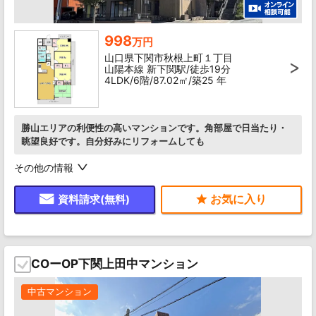
998
万円
山口県下関市秋根上町１丁目
山陽本線 新下関駅/徒歩19分
4LDK/6階/87.02㎡/築25 年
勝山エリアの利便性の高いマンションです。角部屋で日当たり・
眺望良好です。自分好みにリフォームしても
その他の情報
資料請求(無料)
COーOP下関上田中マンション
中古マンション