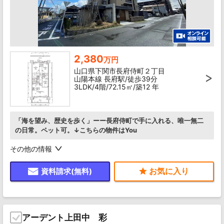
2,380
万円
山口県下関市長府侍町２丁目
山陽本線 長府駅/徒歩39分
3LDK/4階/72.15㎡/築12 年
「海を望み、歴史を歩く」ーー長府侍町で手に入れる、唯一無二
の日常。ペット可。↓こちらの物件はYou
その他の情報
資料請求(無料)
アーデント上田中 彩