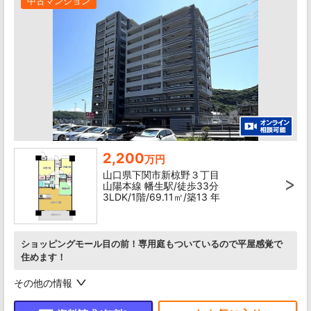
中古マンション
2,200
万円
山口県下関市新椋野３丁目
山陽本線 幡生駅/徒歩33分
3LDK/1階/69.11㎡/築13 年
ショッピングモール目の前！専用庭もついているので平屋感覚で
住めます！
その他の情報