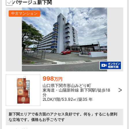
パサージュ新下関
中古マンション
998
万円
山口県下関市形山みどり町
東海道・山陽新幹線 新下関駅/徒歩18
分
2LDK/1階/53.92㎡/築35 年
新下関エリアで各方面のアクセス良好です。何を」するにも便利
な立地です。価格もお手ごろです