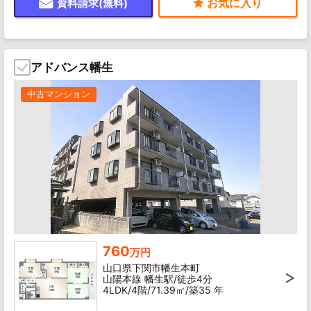
資料請求(無料)
アドバンス幡生
中古マンション
760
万円
山口県下関市幡生本町
山陽本線 幡生駅/徒歩4分
4LDK/4階/71.39㎡/築35 年