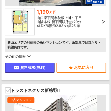
1,190
万円
山口県下関市秋根上町１丁目
山陽本線 新下関駅/徒歩20分
4LDK/6階/92.83㎡/築25 年
勝山エリアの利便性の高いマンションです。角部屋で日当たり・
眺望良好です。
その他の情報
資料請求(無料)
トラストネクサス新椋野II
中古マンション