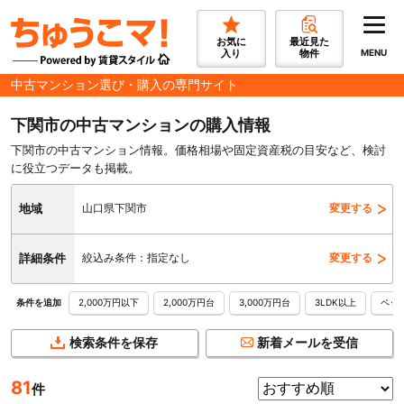
お気に
最近見た
入り
物件
MENU
中古マンション選び・購入の専門サイト
下関市の中古マンションの購入情報
下関市の中古マンション情報。価格相場や固定資産税の目安など、検討
に役立つデータも掲載。
地域
山口県下関市
変更する
詳細条件
絞込み条件：指定なし
変更する
2,000万円以下
2,000万円台
3,000万円台
3LDK以上
ペッ
条件を追加
検索条件を保存
新着メールを受信
81
件