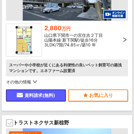
2,880
万円
山口県下関市一の宮住吉２丁目
山陽本線 新下関駅/徒歩16分
3LDK/7階/74.85㎡/築10 年
スーパーや小学校が近くにある利便性の良いペット飼育可の築浅
マンションです。エネファーム設置済
その他の情報
資料請求(無料)
トラストネクサス新椋野