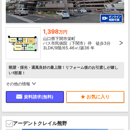
1,398
万円
山口県下関市栄町
バス市民病院（下関市）停 徒歩3分
3LDK/9階/65.46㎡/築36 年
眺望・採光・通風良好の最上階！リフォーム後のお引渡しが嬉し
い1部屋！
その他の情報
資料請求(無料)
アーデントクレイル熊野